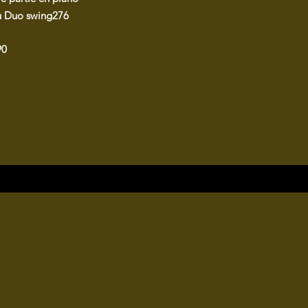
 du Duo swing276
90