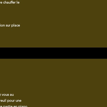
e chauffer le
ion sur place
 vous au
reuil pour une
e partie en piano