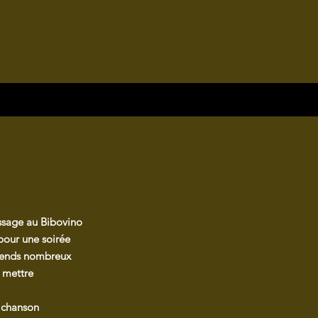
ssage au Bibovino
pour une soirée
tends nombreux
r mettre
 chanson